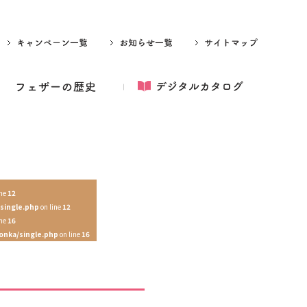
ine
12
single.php
on line
12
ine
16
onka/single.php
on line
16