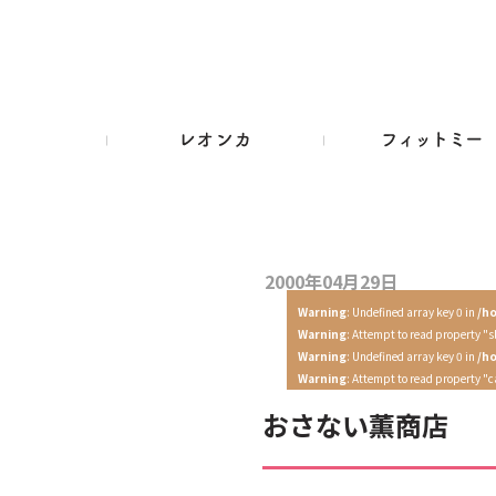
2000年04月29日
Warning
: Undefined array key 0 in
/h
Warning
: Attempt to read property "s
Warning
: Undefined array key 0 in
/h
Warning
: Attempt to read property "
おさない薫商店