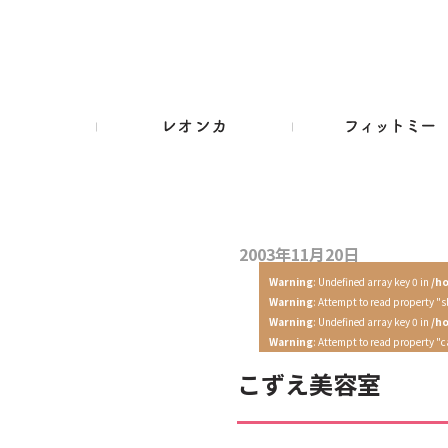
2003年11月20日
Warning
: Undefined array key 0 in
/h
Warning
: Attempt to read property "s
Warning
: Undefined array key 0 in
/h
Warning
: Attempt to read property "
こずえ美容室