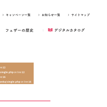
ine
12
single.php
on line
12
ine
16
onka/single.php
on line
16