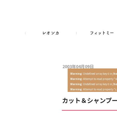
2003年04月09日
Warning
: Undefined array key 0 in
/h
Warning
: Attempt to read property "s
Warning
: Undefined array key 0 in
/h
Warning
: Attempt to read property "
カット＆シャンプ