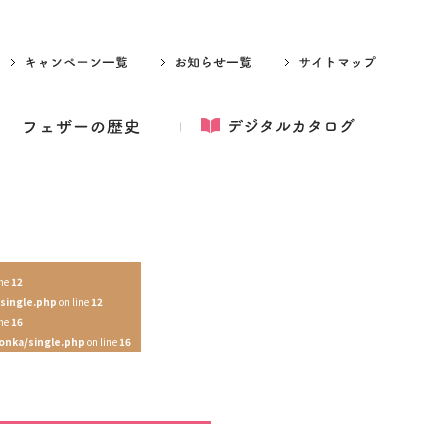
ine
12
single.php
on line
12
ine
16
onka/single.php
on line
16