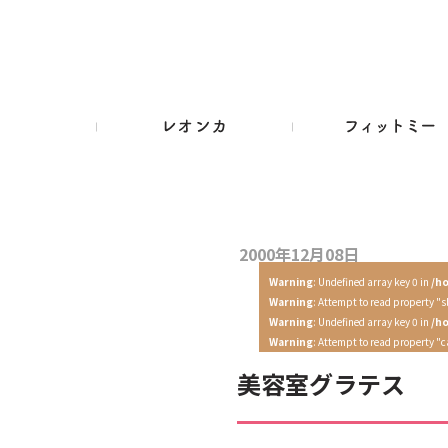
2000年12月08日
Warning
: Undefined array key 0 in
/h
Warning
: Attempt to read property "s
Warning
: Undefined array key 0 in
/h
Warning
: Attempt to read property "
美容室グラテス