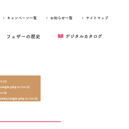
ine
12
single.php
on line
12
ine
16
onka/single.php
on line
16