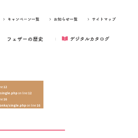
ine
12
single.php
on line
12
ine
16
onka/single.php
on line
16