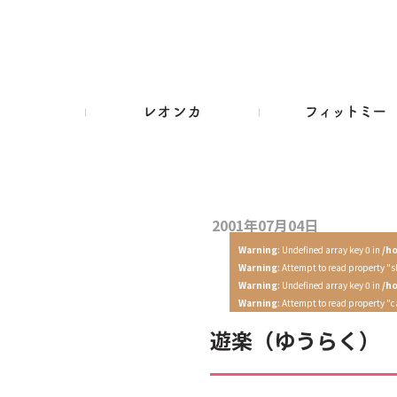
2001年07月04日
Warning
: Undefined array key 0 in
/h
Warning
: Attempt to read property "s
Warning
: Undefined array key 0 in
/h
Warning
: Attempt to read property "
遊楽（ゆうらく）