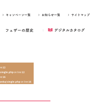
ine
12
single.php
on line
12
ine
16
onka/single.php
on line
16