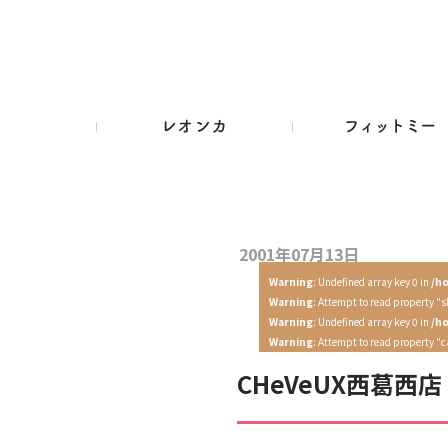
2001年07月13日
Warning
: Undefined array key 0 in
/h
Warning
: Attempt to read property "s
Warning
: Undefined array key 0 in
/h
Warning
: Attempt to read property "
CHeVeUX西葛西