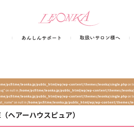
ome/pcfitme/leonka.jp/public_html/wp/wp-content/themes/leonka/single.php
on l
lug" on null in
/home/pcfitme/leonka.jp/public_html/wp/wp-content/themes/leonka/
ome/pcfitme/leonka.jp/public_html/wp/wp-content/themes/leonka/single.php
on l
cat_name" on null in
/home/pcfitme/leonka.jp/public_html/wp/wp-content/themes/le
PURE（ヘアーハウスピュア）