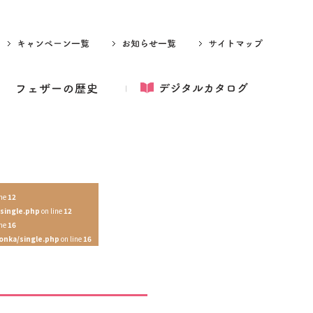
ine
12
single.php
on line
12
ine
16
onka/single.php
on line
16