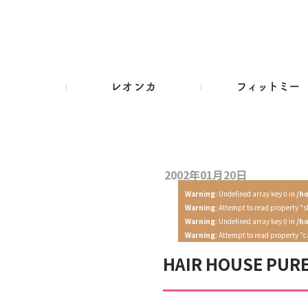
2002年01月20日
Warning
: Undefined array key 0 in
/h
Warning
: Attempt to read property "s
Warning
: Undefined array key 0 in
/h
Warning
: Attempt to read property "
HAIR HOUSE 