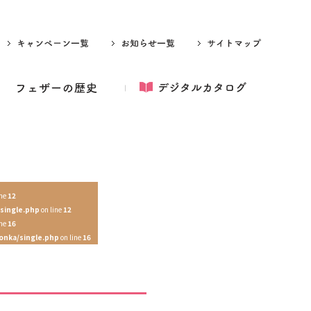
ine
12
single.php
on line
12
ine
16
onka/single.php
on line
16