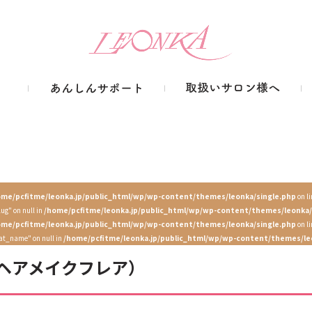
ome/pcfitme/leonka.jp/public_html/wp/wp-content/themes/leonka/single.php
on l
lug" on null in
/home/pcfitme/leonka.jp/public_html/wp/wp-content/themes/leonka/
ome/pcfitme/leonka.jp/public_html/wp/wp-content/themes/leonka/single.php
on l
cat_name" on null in
/home/pcfitme/leonka.jp/public_html/wp/wp-content/themes/le
are（ヘアメイクフレア）