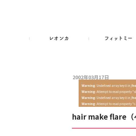
2002年03月17日
Warning
: Undefined array key 0 in
/h
Warning
: Attempt to read property "s
Warning
: Undefined array key 0 in
/h
Warning
: Attempt to read property "
hair make fl