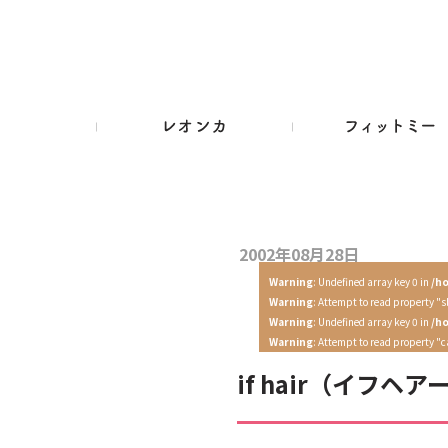
2002年08月28日
Warning
: Undefined array key 0 in
/h
Warning
: Attempt to read property "s
Warning
: Undefined array key 0 in
/h
Warning
: Attempt to read property "
if hair（イフヘア