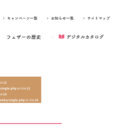
ine
12
single.php
on line
12
ine
16
onka/single.php
on line
16