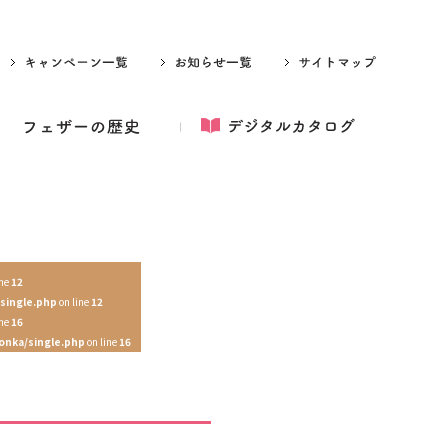
ine
12
single.php
on line
12
ine
16
onka/single.php
on line
16