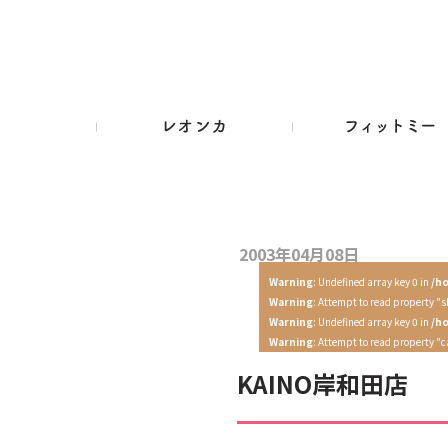
2003年04月08日
Warning
: Undefined array key 0 in
/h
Warning
: Attempt to read property "s
Warning
: Undefined array key 0 in
/h
Warning
: Attempt to read property "
KAINO岸和田店